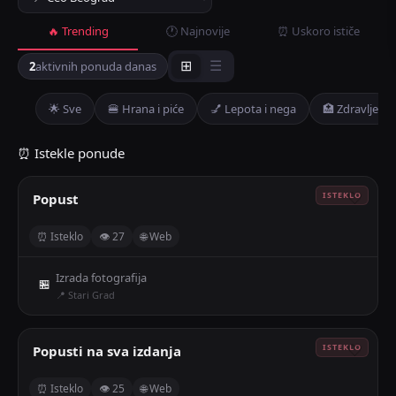
🔥 Trending
🕐 Najnovije
⏰ Uskoro ističe
2
aktivnih ponuda danas
⊞
☰
🌟 Sve
🍔 Hrana i piće
💅 Lepota i nega
🏥 Zdravlje
⏰ Istekle ponude
Popust
🤍
⏰ Isteklo
👁 27
🌐 Web
Izrada fotografija
🏪
📍 Stari Grad
Popusti na sva izdanja
🤍
⏰ Isteklo
👁 25
🌐 Web