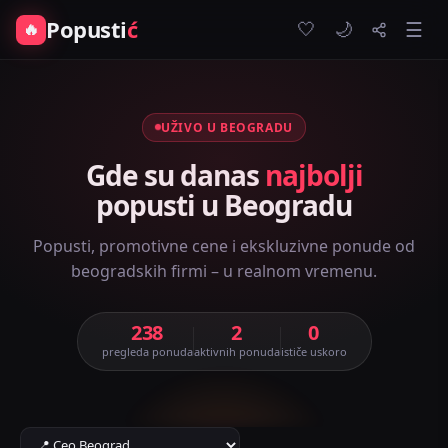
Popusti
ć
🤍
🔥
☰
🌙
UŽIVO U BEOGRADU
Gde su danas
najbolji
popusti u Beogradu
Popusti, promotivne cene i ekskluzivne ponude od
beogradskih firmi – u realnom vremenu.
238
2
0
pregleda ponuda
aktivnih ponuda
ističe uskoro