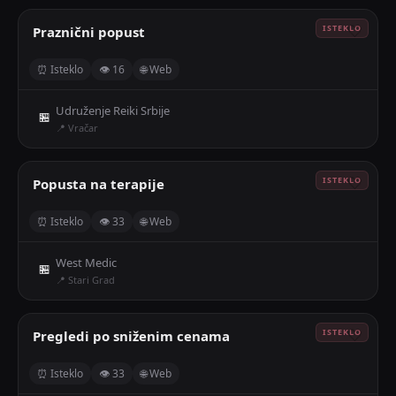
Praznični popust
🤍
⏰ Isteklo
👁 16
🌐 Web
Udruženje Reiki Srbije
🏪
📍 Vračar
Popusta na terapije
🤍
⏰ Isteklo
👁 33
🌐 Web
West Medic
🏪
📍 Stari Grad
Pregledi po sniženim cenama
🤍
⏰ Isteklo
👁 33
🌐 Web