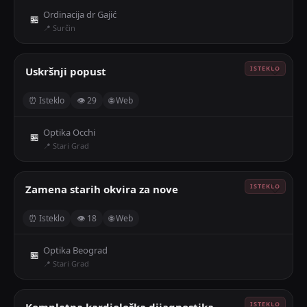
Ordinacija dr Gajić
🏪
📍 Surčin
Uskršnji popust
🤍
⏰ Isteklo
👁 29
🌐 Web
Optika Occhi
🏪
📍 Stari Grad
Zamena starih okvira za nove
🤍
⏰ Isteklo
👁 18
🌐 Web
Optika Beograd
🏪
📍 Stari Grad
Kompletna kardiološka dijagnostika
🤍