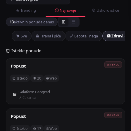
🔥 Trending
🕐 Najnovije
⏰ Uskoro ističe
13
aktivnih ponuda danas
⊞
☰
🌟 Sve
🍔 Hrana i piće
💅 Lepota i nega
🏥 Zdravlje
⏰ Istekle ponude
Popust
🤍
⏰ Isteklo
👁 20
🌐 Web
Galafarm Beograd
🏪
📍 Čukarica
Popust
🤍
⏰ Isteklo
👁 17
🌐 Web