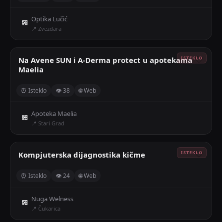
Optika Lučić
🏪
📍 Zvezdara
Na Avene SUN i A-Derma protect u apotekama
🤍
Maelia
⏰ Isteklo
👁 38
🌐 Web
Apoteka Maelia
🏪
📍 Stari Grad
Kompjuterska dijagnostika kičme
🤍
⏰ Isteklo
👁 24
🌐 Web
Nuga Welness
🏪
📍 Čukarica