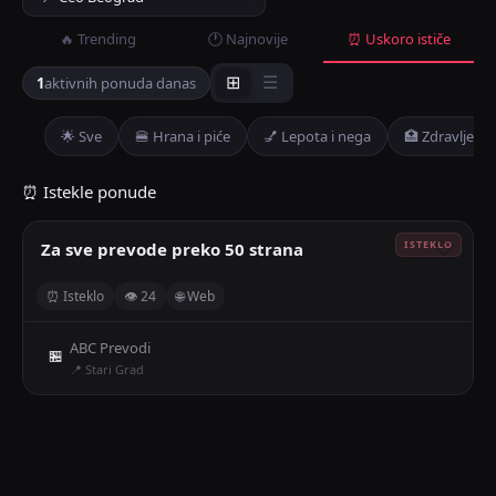
🔥 Trending
🕐 Najnovije
⏰ Uskoro ističe
1
aktivnih ponuda danas
⊞
☰
🌟 Sve
🍔 Hrana i piće
💅 Lepota i nega
🏥 Zdravlje
⏰ Istekle ponude
Za sve prevode preko 50 strana
🤍
⏰ Isteklo
👁 24
🌐 Web
ABC Prevodi
🏪
📍 Stari Grad