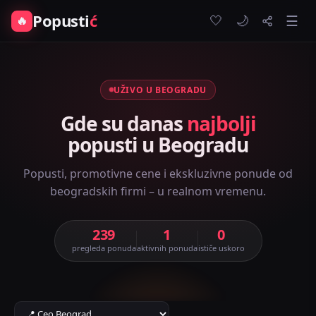
Popusti
ć
🤍
🔥
☰
🌙
UŽIVO U BEOGRADU
Gde su danas
najbolji
popusti u Beogradu
Popusti, promotivne cene i ekskluzivne ponude od
beogradskih firmi – u realnom vremenu.
239
1
0
pregleda ponuda
aktivnih ponuda
ističe uskoro