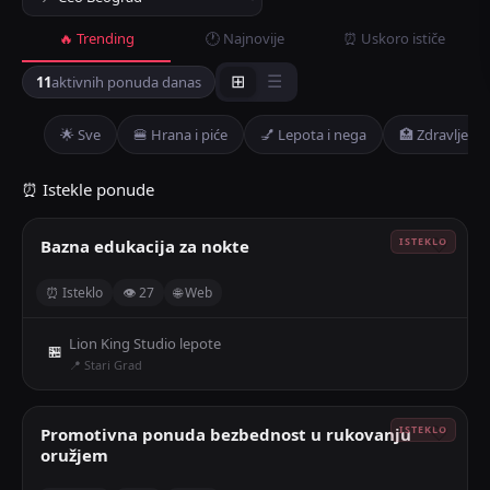
🔥 Trending
🕐 Najnovije
⏰ Uskoro ističe
11
aktivnih ponuda danas
⊞
☰
🌟 Sve
🍔 Hrana i piće
💅 Lepota i nega
🏥 Zdravlje
⏰ Istekle ponude
Bazna edukacija za nokte
🤍
⏰ Isteklo
👁 27
🌐 Web
Lion King Studio lepote
🏪
📍 Stari Grad
Promotivna ponuda bezbednost u rukovanju
🤍
oružjem