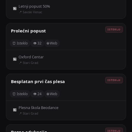
Letnji popust 50%
🏪
📍 Savski Venac
Prolećni popust
🤍
⏰ Isteklo
👁 32
🌐 Web
Oxford Centar
🏪
📍 Stari Grad
Besplatan prvi čas plesa
🤍
⏰ Isteklo
👁 24
🌐 Web
Plesna škola Beodance
🏪
📍 Stari Grad
Bazna edukacija
🤍