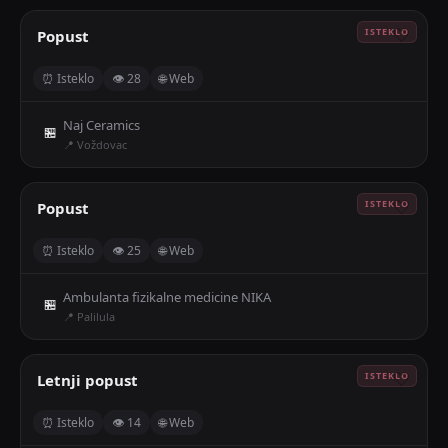
Popust
🤍
⏰ Isteklo
👁 28
🌐 Web
Naj Ceramics
🏪
📍 Voždovac
Popust
🤍
⏰ Isteklo
👁 25
🌐 Web
Ambulanta fizikalne medicine NIKA
🏪
📍 Palilula
Letnji popust
🤍
⏰ Isteklo
👁 14
🌐 Web