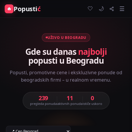
Popusti
ć
🤍
🔥
☰
🌙
UŽIVO U BEOGRADU
Gde su danas
najbolji
popusti u Beogradu
Popusti, promotivne cene i ekskluzivne ponude od
beogradskih firmi – u realnom vremenu.
239
11
0
pregleda ponuda
aktivnih ponuda
ističe uskoro