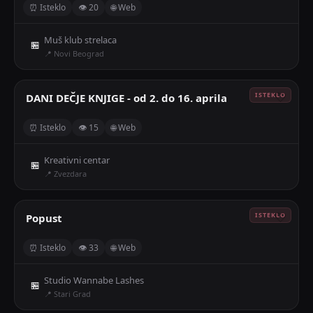
⏰ Isteklo
👁 20
🌐 Web
Muš klub strelaca
🏪
📍 Novi Beograd
DANI DEČJE KNJIGE - od 2. do 16. aprila
🤍
⏰ Isteklo
👁 15
🌐 Web
Kreativni centar
🏪
📍 Zvezdara
Popust
🤍
⏰ Isteklo
👁 33
🌐 Web
Studio Wannabe Lashes
🏪
📍 Stari Grad