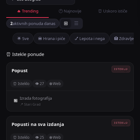
🔥 Trending
🕐 Najnovije
⏰ Uskoro ističe
2
aktivnih ponuda danas
⊞
☰
🌟 Sve
🍔 Hrana i piće
💅 Lepota i nega
🏥 Zdravlje
⏰ Istekle ponude
Popust
🤍
⏰ Isteklo
👁 27
🌐 Web
Izrada fotografija
🏪
📍 Stari Grad
Popusti na sva izdanja
🤍
⏰ Isteklo
👁 25
🌐 Web