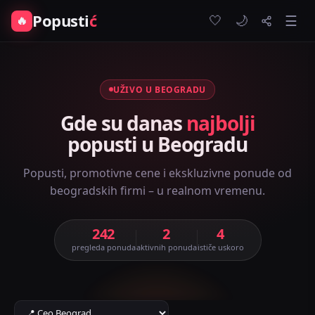
Popusti
ć
🤍
🔥
☰
🌙
UŽIVO U BEOGRADU
Gde su danas
najbolji
popusti u Beogradu
Popusti, promotivne cene i ekskluzivne ponude od
beogradskih firmi – u realnom vremenu.
242
2
4
pregleda ponuda
aktivnih ponuda
ističe uskoro