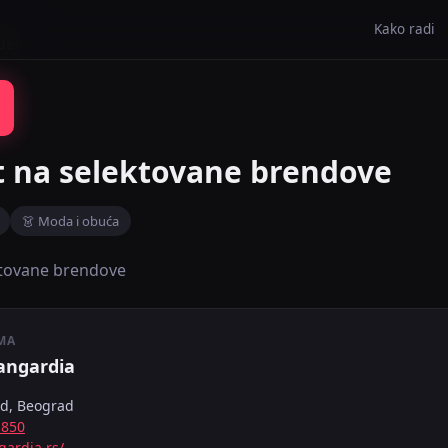
Kako radi
de
 na selektovane brendove
👗 Moda i obuća
ktovane brendove
MA
angardia
rad, Beograd
-850
ardia.rs/