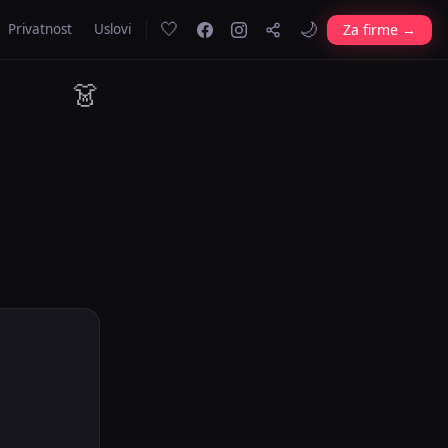
🤍
🌙
Za firme →
Privatnost
Uslovi
👗