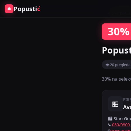
Popusti
ć
🔥
← Sve ponu
30%
Popust
👁 20 pregleda
30% na sele
FIR
🏪
Av
🏙️ Stari G
📞
060/0800
🌐
www.avang