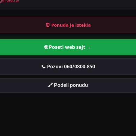
⏰ Ponuda je istekla
🌐 Poseti web sajt →
📞 Pozovi 060/0800-850
🔗 Podeli ponudu