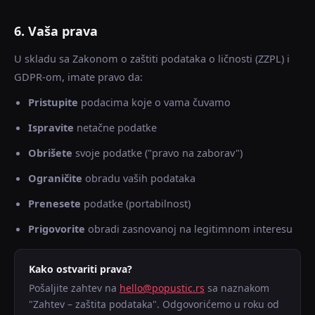
6. Vaša prava
U skladu sa Zakonom o zaštiti podataka o ličnosti (ZZPL) i
GDPR-om, imate pravo da:
Pristupite
podacima koje o vama čuvamo
Ispravite
netačne podatke
Obrišete
svoje podatke ("pravo na zaborav")
Ograničite
obradu vaših podataka
Prenesete
podatke (portabilnost)
Prigovorite
obradi zasnovanoj na legitimnom interesu
Kako ostvariti prava?
Pošaljite zahtev na
hello@popustic.rs
sa naznakom
"Zahtev – zaštita podataka". Odgovorićemo u roku od