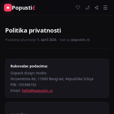
Popusti
ć
🤍
🔥
☰
🌙
Politika privatnosti
Poslednje ažuriranje:
1. april 2026.
· Važi za:
popustic.rs
Rukovalac podacima:
Sixpack dizajn studio
Hrizantema 8d, 11000 Beograd, Republika Srbija
PIB: 105368192
Email:
hello@popustic.rs