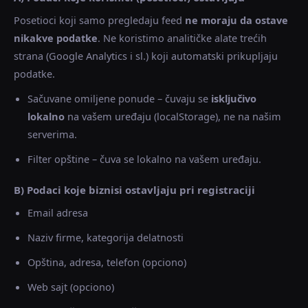
Posetioci koji samo pregledaju feed
ne moraju da ostave
nikakve podatke
. Ne koristimo analitičke alate trećih
strana (Google Analytics i sl.) koji automatski prikupljaju
podatke.
Sačuvane omiljene ponude – čuvaju se
isključivo
lokalno
na vašem uređaju (localStorage), ne na našim
serverima.
Filter opštine – čuva se lokalno na vašem uređaju.
B) Podaci koje biznisi ostavljaju pri registraciji
Email adresa
Naziv firme, kategorija delatnosti
Opština, adresa, telefon (opciono)
Web sajt (opciono)