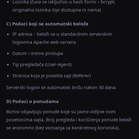
Lozinka (čuva se isključivo u hash formi – bcrypt,
originalna lozinka nije dostupna ni nama)
C) Podaci koji se automatski beleže
IP adresa – beleži se u standardnim serverskim
logovima Apache web servera
Datum i vreme pristupa
Tip pregledača (User-Agent)
Stranica koja je posetila sajt (Referer)
Serverski logovi se automatski brišu nakon 30 dana.
D) Podaci o ponudama
Biznisi objavljuju ponude koje su javno vidljive svim
posetiocima sajta. Broj pregleda i korišćenja ponude beleži
se anonimno (bez vezivanja za konkretnog korisnika).