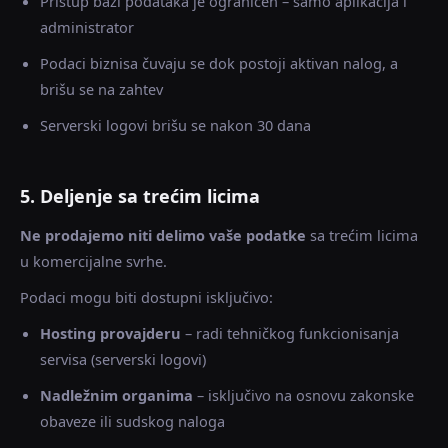
Pristup bazi podataka je ograničen – samo aplikacija i
administrator
Podaci biznisa čuvaju se dok postoji aktivan nalog, a
brišu se na zahtev
Serverski logovi brišu se nakon 30 dana
5. Deljenje sa trećim licima
Ne prodajemo niti delimo vaše podatke
sa trećim licima
u komercijalne svrhe.
Podaci mogu biti dostupni isključivo:
Hosting provajderu
– radi tehničkog funkcionisanja
servisa (serverski logovi)
Nadležnim organima
– isključivo na osnovu zakonske
obaveze ili sudskog naloga