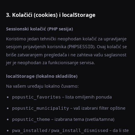
3. Kolačići (cookies) i localStorage
Sessionski kolačić (PHP sesija)
Koristimo jedan tehnički neophodan kolačić za upravljanje
sesijom prijavljenih korisnika (
). Ovaj kolačić se
PHPSESSID
briše zatvaranjem pregledača i ne zahteva vašu saglasnost
jer je neophodan za funkcionisanje servisa.
localStorage (lokalno skladište)
Na vašem uređaju lokalno čuvamo:
– lista omiljenih ponuda
popustic_favorites
– vaš izabrani filter opštine
popustic_municipality
– izabrana tema (svetla/tamna)
popustic_theme
/
– da li ste
pwa_installed
pwa_install_dismissed