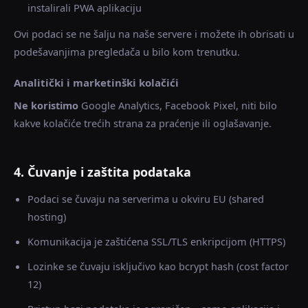
instalirali PWA aplikaciju
Ovi podaci se ne šalju na naše servere i možete ih obrisati u
podešavanjima pregledača u bilo kom trenutku.
Analitički i marketinški kolačići
Ne koristimo
Google Analytics, Facebook Pixel, niti bilo
kakve kolačiće trećih strana za praćenje ili oglašavanje.
4. Čuvanje i zaštita podataka
Podaci se čuvaju na serverima u okviru EU (shared
hosting)
Komunikacija je zaštićena SSL/TLS enkripcijom (HTTPS)
Lozinke se čuvaju isključivo kao bcrypt hash (cost factor
12)