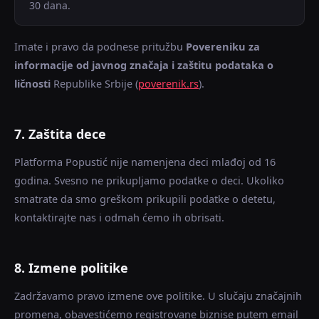
30 dana.
Imate i pravo da podnese pritužbu
Povereniku za
informacije od javnog značaja i zaštitu podataka o
ličnosti
Republike Srbije (
poverenik.rs
).
7. Zaštita dece
Platforma Popustić nije namenjena deci mlađoj od 16
godina. Svesno ne prikupljamo podatke o deci. Ukoliko
smatrate da smo greškom prikupili podatke o detetu,
kontaktirajte nas i odmah ćemo ih obrisati.
8. Izmene politike
Zadržavamo pravo izmene ove politike. U slučaju značajnih
promena, obavestićemo registrovane biznise putem email