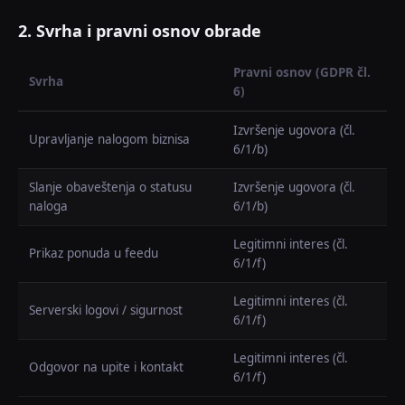
2. Svrha i pravni osnov obrade
Pravni osnov (GDPR čl.
Svrha
6)
Izvršenje ugovora (čl.
Upravljanje nalogom biznisa
6/1/b)
Slanje obaveštenja o statusu
Izvršenje ugovora (čl.
naloga
6/1/b)
Legitimni interes (čl.
Prikaz ponuda u feedu
6/1/f)
Legitimni interes (čl.
Serverski logovi / sigurnost
6/1/f)
Legitimni interes (čl.
Odgovor na upite i kontakt
6/1/f)