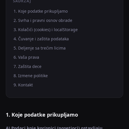
SADRŽAJ
Koje podatke prikupljamo
Svrha i pravni osnov obrade
Kolačići (cookies) i localStorage
Čuvanje i zaštita podataka
Deljenje sa trećim licima
Vaša prava
Zaštita dece
Izmene politike
Kontakt
1. Koje podatke prikupljamo
A) Podaci koje korisnici (posetioci) ostavljaju