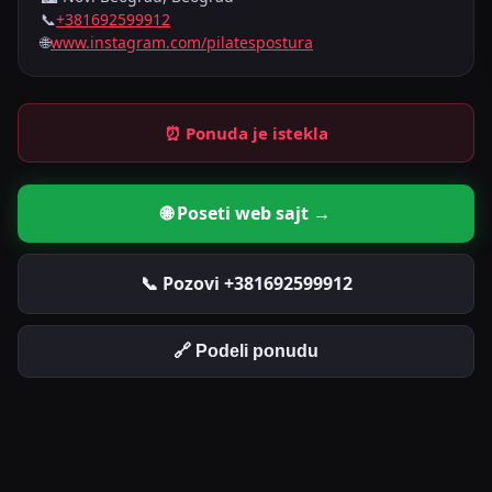
📞
+381692599912
🌐
www.instagram.com/pilatespostura
⏰ Ponuda je istekla
🌐 Poseti web sajt →
📞 Pozovi +381692599912
🔗 Podeli ponudu