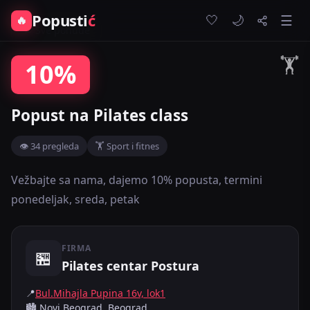
Popusti
ć
🤍
🔥
☰
🌙
← Sve ponude
🏋️
10%
Popust na Pilates class
👁 34 pregleda
🏋️ Sport i fitnes
Vežbajte sa nama, dajemo 10% popusta, termini
ponedeljak, sreda, petak
FIRMA
🏪
Pilates centar Postura
📍
Bul.Mihajla Pupina 16v, lok1
🏙️ Novi Beograd, Beograd