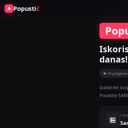
Popusti
ć
🔥
← Sve ponu
Pop
Iskori
danas!
👁 19 pregleda
Izaberite svo
Posetite SAR
FIR
🏪
Sa