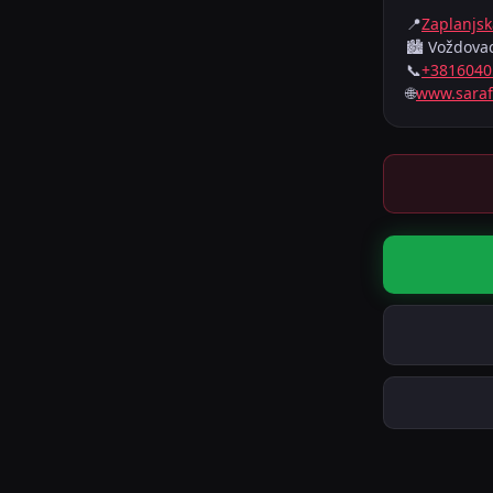
📍
Zaplanjsk
🏙️ Voždova
📞
+3816040
🌐
www.saraf