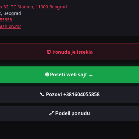
a 32, TC Stadion, 11000 Beograd
c, Beograd
55858
ashion.rs/
⏰ Ponuda je istekla
🌐 Poseti web sajt →
📞 Pozovi +381604055858
🔗 Podeli ponudu