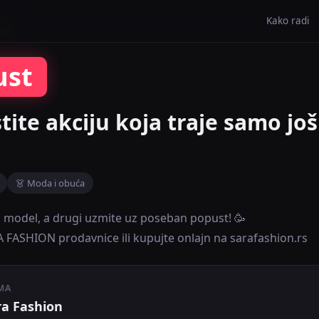
Kako radi
de
ust
stite akciju koja traje samo još
👗 Moda i obuća
j model, a drugi uzmite uz poseban popust! 🥳
A FASHION prodavnice ili kupujte onlajn na sarafashion.rs
MA
ra Fashion