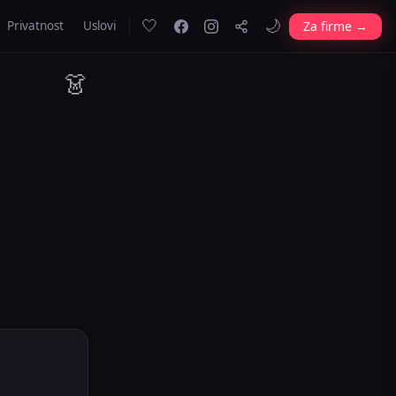
🤍
🌙
Za firme →
Privatnost
Uslovi
👗