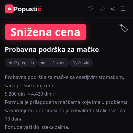
Popusti
ć
🤍
🔥
☰
🌙
← Sve ponude
🏷️
Snižena cena
Probavna podrška za mačke
👁 17 pregleda
❤️ 1 sačuvano
🏷️ Ostalo
Probavna podrška za mačke sa osetljivim stomakom,
sada po sniženoj ceni:
5.200 din ➜ 4.420 din ✅
Formula je prilagođena mačkama koje imaju problema
sa varenjem i doprinosi boljem kvalitetu stolice već za
10 dana.
Ponuda važi do isteka zaliha.