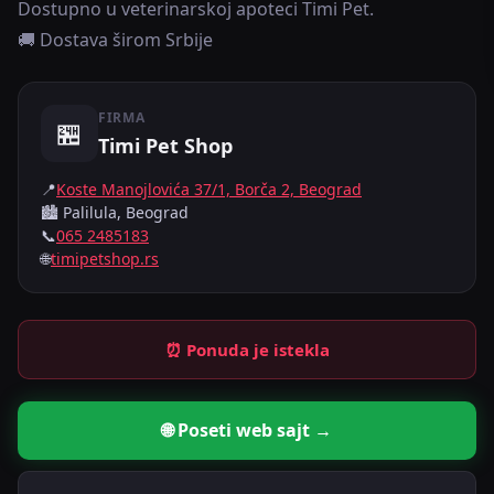
Dostupno u veterinarskoj apoteci Timi Pet.
🚚 Dostava širom Srbije
FIRMA
🏪
Timi Pet Shop
📍
Koste Manojlovića 37/1, Borča 2, Beograd
🏙️ Palilula, Beograd
📞
065 2485183
🌐
timipetshop.rs
⏰ Ponuda je istekla
🌐 Poseti web sajt →