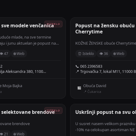
 sve modele venčanica
🤍
Popust na žensku obuću
Cherrytime
uduće mlade, na sve termine
ju i junu aktuelan je popust na
KOŽNE ŽENSKE obuće Cherrytim
nčanica 🌟👰🏼‍♀️ Popust se odnosi
👁 47
🌐 Web
⏰ Isteklo
👁 36
🌐 Web
ine venčanja u toku posta 😍
termin za probu na vreme 📞
62
📞 065 2396583
alja Aleksandra 380, 1100…
📍 Trgovačka 7, lokal M11, 11000 
e Moja Bajka
Obuća David
🏪
a
📍 Čukarica
 selektovane brendove
🤍
Uskršnji popust na svu 
tovane brendove
U susret nasem velikom praznik
-10% na celokupan asortiman N
👁 21
🌐 Web