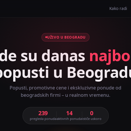
Kako radi
UŽIVO U BEOGRADU
de su danas
najbol
popusti u Beograd
Popusti, promotivne cene i ekskluzivne ponude od
beogradskih firmi – u realnom vremenu.
239
14
0
pregleda ponuda
aktivnih ponuda
ističe uskoro