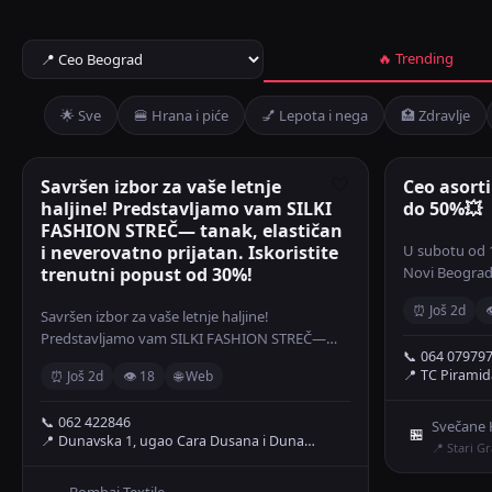
🔥 Trending
🌟 Sve
🍔 Hrana i piće
💅 Lepota i nega
🏥 Zdravlje
​Savršen izbor za vaše letnje
🤍
Ceo asort
haljine! Predstavljamo vam SILKI
do 50%💥
FASHION STREČ— tanak, elastičan
i neverovatno prijatan. Iskoristite
U subotu od 1
trenutni popust od 30%!
Novi Beogra
🔥🔥🔥 Ceo a
⏰ Još 2d

​Savršen izbor za vaše letnje haljine!
💥 Svečane hal
Predstavljamo vam SILKI FASHION STREČ—
📞 064 07979
tanak, elastičan i neverovatno prijatan.
📍 TC Piramid
⏰ Još 2d
👁 18
🌐 Web
Iskoristite trenutni popust od 30%! 1.950
din./m REDOVNA CENA A SADA SAMO 1.365
📞 062 422846
din./m
Svečane H
🏪
📍 Dunavska 1, ugao Cara Dusana i Duna…
📍 Stari G
Bombaj Textile