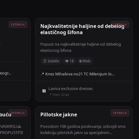
🤍
Najkvalitetnije haljine od debelog
🤍
elastičnog šifona
e
Popust na najkvalitetnije haljine od debelog
elasticnog šifona
⏰ Isteklo
👁 18
🌐 Web
Beogr…
📍 Knez Mihailova no21 TC Milenijum lo…
Laviva exclusive dresses
🏪
📍 Stari Grad
obuću
🤍
Pillotske jakne
🤍
u VASKRSU🙏
Povodom 106 godina poslovanja, izdvojili smo
E PROPUSTITE
kolekciju pilotskih jakni sa specijalnim
popustom. Modeli inspirisani vojnom