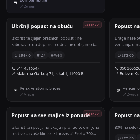
🏪
📍 Zemun
Ukršnji popust na obuću
🤍
Popust na
Iskoristite sjajan praznični popust ( ne
Drage naše b
zaboravite da dopune modela ne dobijamo )🎉
venčanja u ma
Svi modeli jedinstvene udobnosti, najnovije
sve modele ve
⏰ Isteklo
👁 27
🌐 Web
⏰ Isteklo
kolekcije, od broja 37 do 42, čekaju vas u
i na ave term
Beogradu.
Zakažite vaš 
📞 011 4516547
📞 060 36662
📍 Maksima Gorkog 71, lokal 1, 11000 B…
📍 Bulevar Kr
Relax Anatomic Shoes
Venčanic
🏪
🏪
📍 Vračar
📍 Zvezdar
Popust na sve majice iz ponude
🤍
Popust na
Iskoristite specijalnu akciju i pronađite omiljene
30% na selek
motive za vaše klince i klinceze. ✅ Preko 700
⏰ Isteklo
različitih motiva ✅ Brawl Stars, Minecraft,