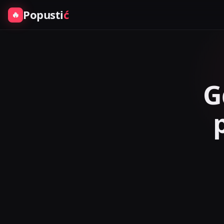
Popusti
ć
🔥
G