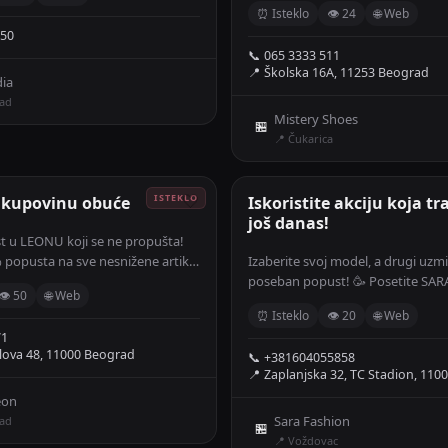
⏰ Isteklo
👁 24
🌐 Web
850
📞 065 3333 511
📍 Školska 16A, 11253 Beograd
ia
rad
Mistery Shoes
🏪
📍 Čukarica
 kupovinu obuće
🤍
Iskoristite akciju koja t
još danas!
t u LEONU koji se ne propušta!
 popusta na sve nesnižene artikle
Izaberite svoj model, a drugi uzmi
 ostvariti u
poseban popust! 🥳 Posetite SA
👁 50
🌐 Web
tu 12, i ponedeljak 13. aprila.
prodavnice ili kupujte onlajn na s
⏰ Isteklo
👁 20
🌐 Web
71
lova 48, 11000 Beograd
📞 +381604055858
📍 Zaplanjska 32, TC Stadion, 110
en trenutak da ugrabiš svoj omiljeni par po neverovatnim cenama! Požuri, 
eon
Sara Fashion
rad
🏪
📍 Voždovac