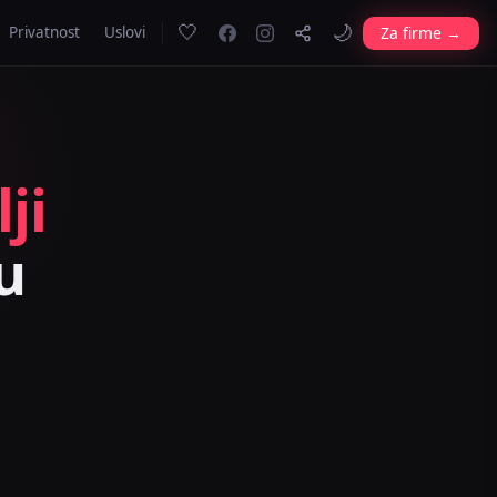
🤍
🌙
Za firme →
Privatnost
Uslovi
ji
u