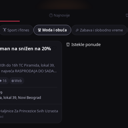
🕐 Najnovije
⏰
🏋️ Sport i fitnes
👗 Moda i obuća
🎉 Zabava i slobodno vreme
⏰ Istekle ponude
iman na snižen na 20%
🤍
0h do 16h TC Piramida, lokal 39,
d najveća RASPRODAJA DO SADA
sortiman na snižen na 20% do 50%
 16
🌐 Web
jinice, igračke, odeća za de
79
a, lokal 39, Novi Beograd
aljinice Za Princezice Svih Uzrasta
rad