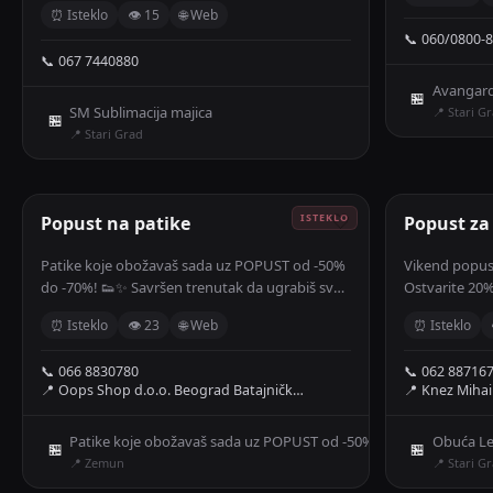
⏰ Isteklo
👁 15
🌐 Web
Roblox, Six Seven i mnogi drugi ✅ Veličine od 4
📞 060/0800-
do 16 ✅ Kvalitetna štampa i vrhunski materijali
📞 067 7440880
Avangard
🏪
SM Sublimacija majica
📍 Stari G
🏪
📍 Stari Grad
Popust na patike
🤍
Popust za
Patike koje obožavaš sada uz POPUST od -50%
Vikend popus
do -70%! 👟✨ Savršen trenutak da ugrabiš svoj
Ostvarite 20%
omiljeni par po neverovatnim cenama! Požuri,
u našim radnjama. Popust možete
⏰ Isteklo
👁 23
🌐 Web
⏰ Isteklo
zalihe su ograničene! ⏳
petak 11, subo
📞 066 8830780
📞 062 88716
📍 Oops Shop d.o.o. Beograd Batajničk…
📍 Knez Mihai
Patike koje obožavaš sada uz POPUST od -50% do -70%! 👟✨ Savrš
Obuća L
🏪
🏪
📍 Zemun
📍 Stari G