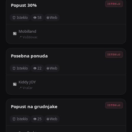
Popust 30%
🤍
⏰ Isteklo
👁 58
🌐 Web
Mobilland
🏪
📍 Voždovac
Posebna ponuda
🤍
⏰ Isteklo
👁 22
🌐 Web
Kiddy JOY
🏪
📍 Vračar
Popust na grudnjake
🤍
⏰ Isteklo
👁 25
🌐 Web