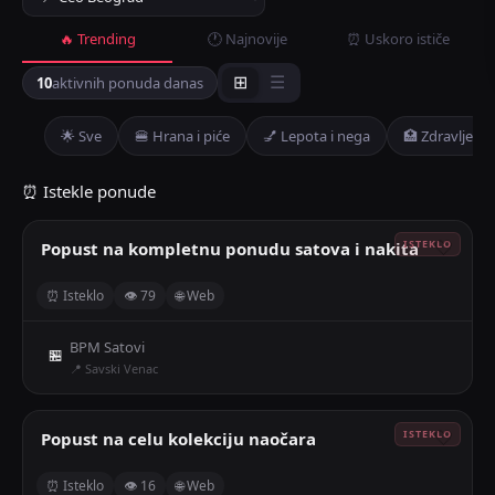
🔥 Trending
🕐 Najnovije
⏰ Uskoro ističe
10
aktivnih ponuda danas
⊞
☰
🌟 Sve
🍔 Hrana i piće
💅 Lepota i nega
🏥 Zdravlje
⏰ Istekle ponude
Popust na kompletnu ponudu satova i nakita
🤍
⏰ Isteklo
👁 79
🌐 Web
BPM Satovi
🏪
📍 Savski Venac
Popust na celu kolekciju naočara
🤍
⏰ Isteklo
👁 16
🌐 Web