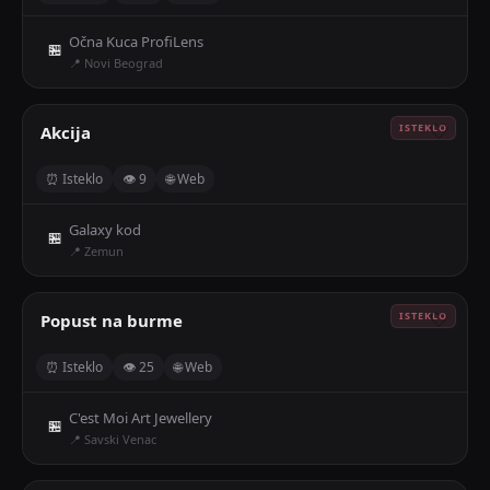
Očna Kuca ProfiLens
🏪
📍 Novi Beograd
Akcija
🤍
⏰ Isteklo
👁 9
🌐 Web
Galaxy kod
🏪
📍 Zemun
Popust na burme
🤍
⏰ Isteklo
👁 25
🌐 Web
C'est Moi Art Jewellery
🏪
📍 Savski Venac