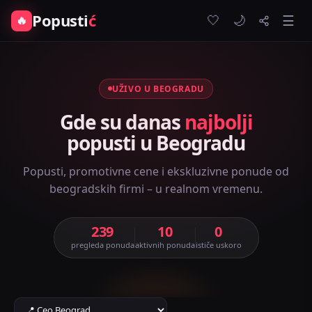
Popusti
ć
🤍
🔥
☰
🌙
UŽIVO U BEOGRADU
Gde su danas
najbolji
popusti u Beogradu
Popusti, promotivne cene i ekskluzivne ponude od
beogradskih firmi – u realnom vremenu.
239
10
0
pregleda ponuda
aktivnih ponuda
ističe uskoro