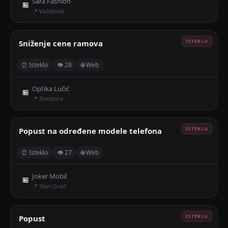
Sara Fashion
🏪
📍 Voždovac
Sniženje cene ramova
🤍
⏰ Isteklo
👁 28
🌐 Web
Optika Lučić
🏪
📍 Zvezdara
Popust na određene modele telefona
🤍
⏰ Isteklo
👁 27
🌐 Web
Joker Mobil
🏪
📍 Stari Grad
Popust
🤍