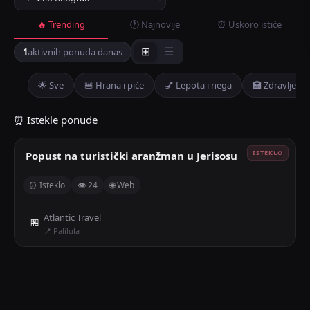
🔥 Trending
🕐 Najnovije
⏰ Uskoro ističe
1
aktivnih ponuda danas
⊞
☰
🌟 Sve
🍔 Hrana i piće
💅 Lepota i nega
🏥 Zdravlje
⏰ Istekle ponude
Popust na turistički aranžman u Jerisosu
🤍
⏰ Isteklo
👁 24
🌐 Web
Atlantic Travel
🏪
📍 Palilula