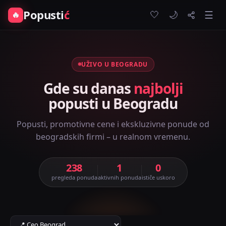
Popusti
ć
🤍
🔥
☰
🌙
UŽIVO U BEOGRADU
Gde su danas
najbolji
popusti u Beogradu
Popusti, promotivne cene i ekskluzivne ponude od
beogradskih firmi – u realnom vremenu.
238
1
0
pregleda ponuda
aktivnih ponuda
ističe uskoro