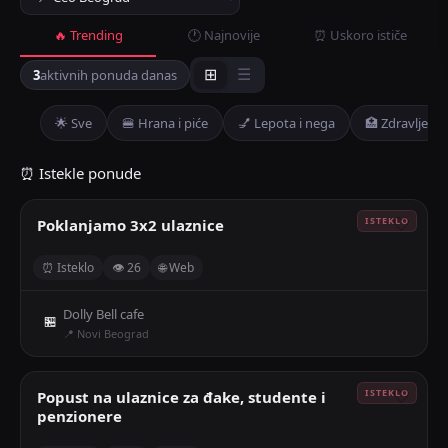
🔥 Trending
🕐 Najnovije
⏰ Uskoro ističe
3
aktivnih ponuda danas
⊞
☰
🌟 Sve
🍔 Hrana i piće
💅 Lepota i nega
🏥 Zdravlje
⏰ Istekle ponude
Poklanjamo 3x2 ulaznice
🤍
⏰ Isteklo
👁 26
🌐 Web
Dolly Bell cafe
🏪
📍 Novi Beograd
Popust na ulaznice za đake, studente i
🤍
penzionere