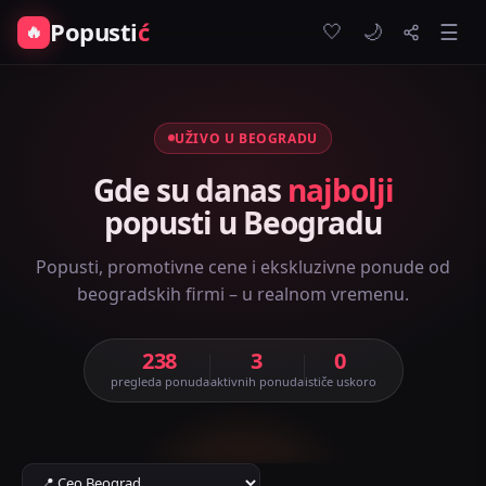
Popusti
ć
🤍
🔥
☰
🌙
UŽIVO U BEOGRADU
Gde su danas
najbolji
popusti u Beogradu
Popusti, promotivne cene i ekskluzivne ponude od
beogradskih firmi – u realnom vremenu.
238
3
0
pregleda ponuda
aktivnih ponuda
ističe uskoro