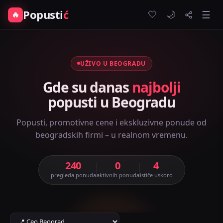
Popusti
ć
🤍
🔥
☰
🌙
UŽIVO U BEOGRADU
Gde su danas
najbolji
popusti u Beogradu
Popusti, promotivne cene i ekskluzivne ponude od
beogradskih firmi – u realnom vremenu.
240
0
4
pregleda ponuda
aktivnih ponuda
ističe uskoro