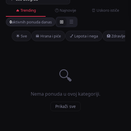
🔥 Trending
🕐 Najnovije
⏰ Uskoro ističe
0
aktivnih ponuda danas
⊞
☰
🌟 Sve
🍔 Hrana i piće
💅 Lepota i nega
🏥 Zdravlje
🔍
Nema ponuda u ovoj kategoriji.
Prikaži sve